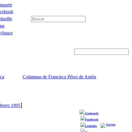
partir
cebook
nkedIn
gg
Space
ica
Columnas de Francisco Pérez de Antón
brero 1995
Compartir
Facebook
Correo
LinkedIn