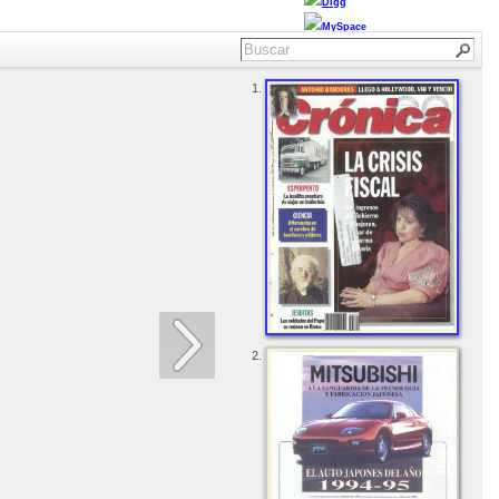
Digg
MySpace
1.
2.