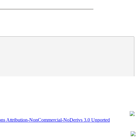
5.
6.
ns Attribution-NonCommercial-NoDerivs 3.0 Unported