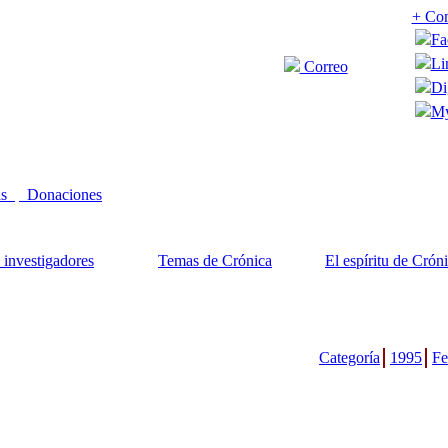
+ Com
Fa
Li
Correo
Di
My
as
Donaciones
 investigadores
Temas de Crónica
El espíritu de Crón
Categoría
1995
Fe