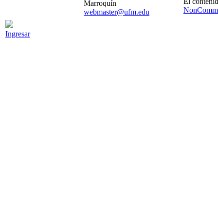
El contenid
Marroquín
NonCommer
webmaster@ufm.edu
Ingresar