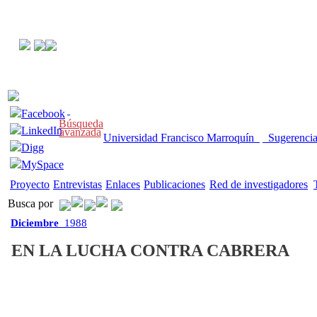
Facebook
Búsqueda
LinkedIn
avanzada
Universidad Francisco Marroquín
Sugerenci
Digg
MySpace
Proyecto
Entrevistas
Enlaces
Publicaciones
Red de investigadores
Busca por
Diciembre
1988
EN LA LUCHA CONTRA CABRERA