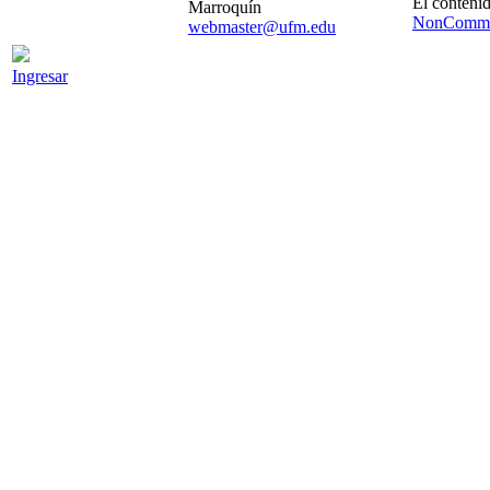
El contenid
Marroquín
NonCommer
webmaster@ufm.edu
Ingresar