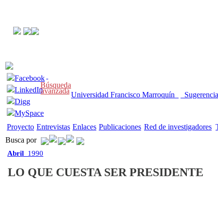
Facebook
Búsqueda
LinkedIn
avanzada
Universidad Francisco Marroquín
Sugerenci
Digg
MySpace
Proyecto
Entrevistas
Enlaces
Publicaciones
Red de investigadores
Busca por
Abril
1990
LO QUE CUESTA SER PRESIDENTE