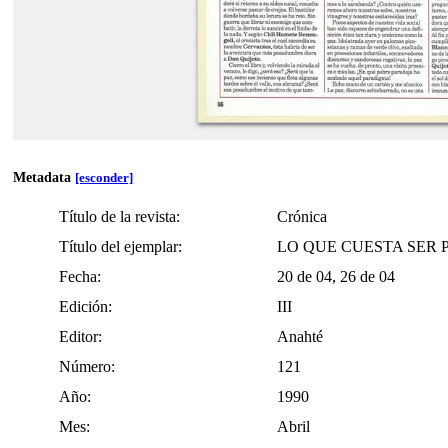
GLIFOS-digital_archive
Metadata
[esconder]
Título de la revista:
Crónica
Título del ejemplar:
LO QUE CUESTA SER 
Fecha:
20 de 04, 26 de 04
Edición:
III
Editor:
Anahté
Número:
121
Año:
1990
Mes:
Abril