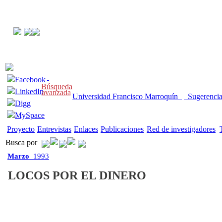
Facebook
Búsqueda
LinkedIn
avanzada
Universidad Francisco Marroquín
Sugerenci
Digg
MySpace
Proyecto
Entrevistas
Enlaces
Publicaciones
Red de investigadores
Busca por
Marzo
1993
LOCOS POR EL DINERO