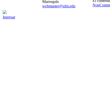
El contenid
Marroquín
NonCommer
webmaster@ufm.edu
Ingresar