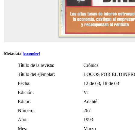
GLIFOS-digital_archive
Metadata
[esconder]
Título de la revista:
Crónica
Título del ejemplar:
LOCOS POR EL DINER
Fecha:
12 de 03, 18 de 03
Edición:
VI
Editor:
Anahté
Número:
267
Año:
1993
Mes:
Marzo