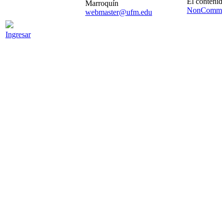
El contenid
Marroquín
NonCommer
webmaster@ufm.edu
Ingresar