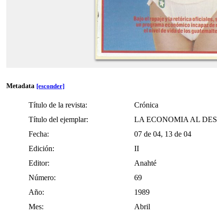
GLIFOS-digital_archive
Metadata
[esconder]
Título de la revista:
Crónica
Título del ejemplar:
LA ECONOMIA AL DE
Fecha:
07 de 04, 13 de 04
Edición:
II
Editor:
Anahté
Número:
69
Año:
1989
Mes:
Abril