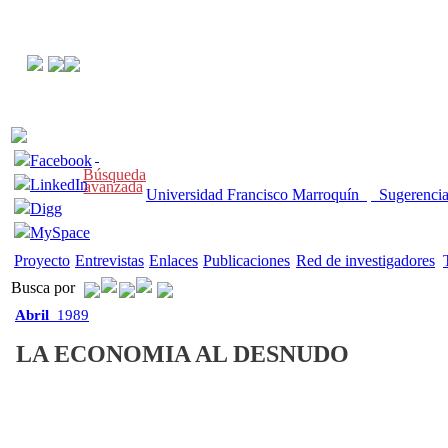
Facebook
Búsqueda
LinkedIn
avanzada
Universidad Francisco Marroquín
Sugerenci
Digg
MySpace
Proyecto
Entrevistas
Enlaces
Publicaciones
Red de investigadores
Busca por
Abril
1989
LA ECONOMIA AL DESNUDO