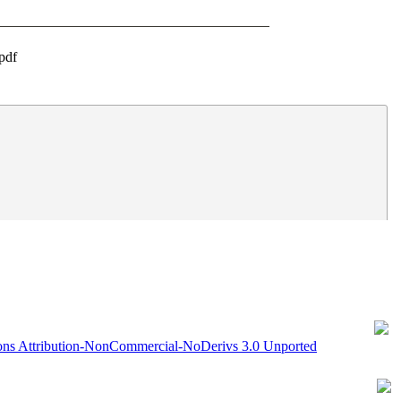
pdf
5.
6.
ns Attribution-NonCommercial-NoDerivs 3.0 Unported