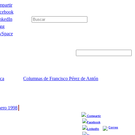
partir
cebook
nkedIn
gg
Space
ica
Columnas de Francisco Pérez de Antón
ero 1998
Compartir
Facebook
Correo
LinkedIn