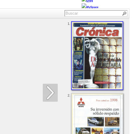
Digg
MySpace
1.
2.