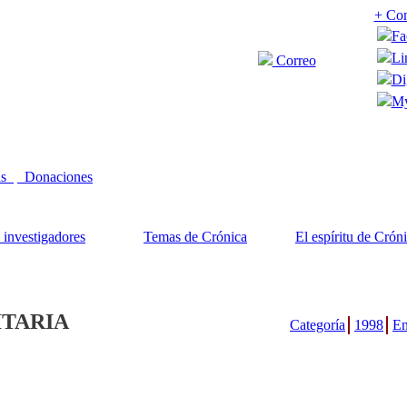
+ Com
Fa
Li
Correo
Di
My
as
Donaciones
 investigadores
Temas de Crónica
El espíritu de Crón
ITARIA
Categoría
1998
En