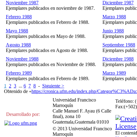
Noviembre 1987
Diciembre 1987
Ejemplares publicados en noviembre de 1987.
Ejemplares publi
Febrero 1988
Marzo 1988
Ejemplares publicados en Febrero de 1988.
Ejemplares publi
Mayo 1988
Junio 1988
Ejemplares publicados en Mayo de 1988.
Ejemplares public
Agosto 1988
Septiembre 1988
Ejemplares publicados en Agosto de 1988.
Ejemplares publi
Noviembre 1988
Diciembre 1988
Ejemplares publicados en Noviembre de 1988.
Ejemplares publi
Febrero 1989
Marzo 1989
Ejemplares publicados en Febrero de 1989.
Ejemplares publi
1
2
3
...
6
7
8
-
Siguiente >
Obtenido de «
https://cronica.ufm.edu/index.php/Categor%C3%ADa
Universidad Francisco
Teléfono: 
Marroquín
Fax:(+50
Calle Manuel F. Ayau (6 Calle
Desarrollado por:
final), zona 10
Guatemala,Guatemala 01010
© 2013 Universidad Francisco
El contenid
Marroquín