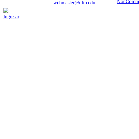
NonCommer
webmaster@ufm.edu
Ingresar