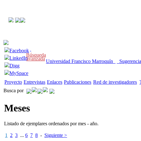
Facebook
Búsqueda
LinkedIn
avanzada
Universidad Francisco Marroquín
Sugerenci
Digg
MySpace
Proyecto
Entrevistas
Enlaces
Publicaciones
Red de investigadores
Busca por
Meses
Listado de ejemplares ordenados por mes - año.
1
2
3
...
6
7
8
-
Siguiente >