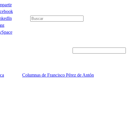
partir
cebook
nkedIn
gg
Space
ica
Columnas de Francisco Pérez de Antón