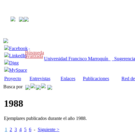
Facebook
Búsqueda
LinkedIn
avanzada
Universidad Francisco Marroquín
Sugerenci
Digg
MySpace
Proyecto
Entrevistas
Enlaces
Publicaciones
Red de
Busca por
1988
Ejemplares publicados durante el año 1988.
1
2
3
4
5
6
-
Siguiente >