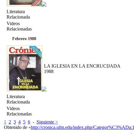
Literatura
Relacionada
Videos
Relacionadas
Febrero 1988
LA IGLESIA EN LA ENCRUCIJADA
1988
Literatura
Relacionada
Videos
Relacionadas
1
2
3
4
5
6
-
Siguiente >
Obtenido de «
http://cronica.ufm.edu/index.php/Categor%C3%ADa: