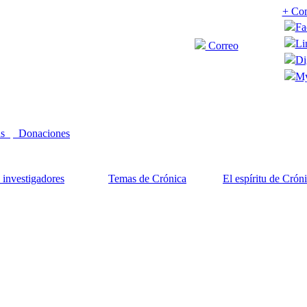
+ Com
Fa
Li
Correo
Di
My
as
Donaciones
 investigadores
Temas de Crónica
El espíritu de Crón